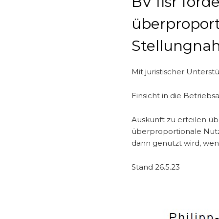
BV flsr ford
überproport
Stellungna
Mit juristischer Unters
Einsicht in die Betrie
Auskunft zu erteilen ü
überproportionale Nutzu
dann genutzt wird, wen
Stand 26.5.23