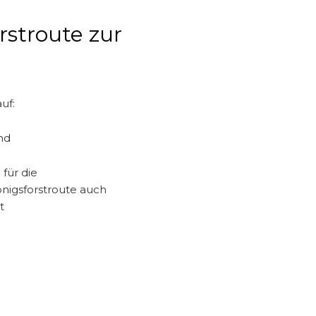
rstroute zur
uf:
nd
für die
önigsforstroute auch
t